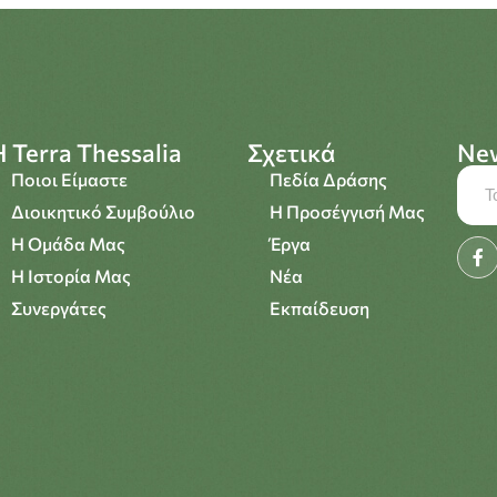
Η Terra Thessalia
Σχετικά
New
Ποιοι Είμαστε
Πεδία Δράσης
Διοικητικό Συμβούλιο
Η Προσέγγισή Μας
Η Ομάδα Μας
Έργα
Η Ιστορία Μας
Νέα
Συνεργάτες
Εκπαίδευση