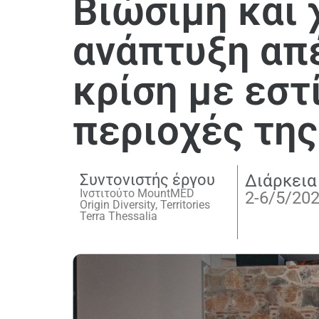
Βιώσιμη και
ανάπτυξη απέ
κρίση με εστ
περιοχές τη
Συντονιστής έργου
Διάρκεια
Ινστιτούτο MountMED
2-6/5/20
Origin Diversity, Territories
Terra Thessalia