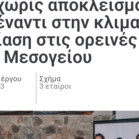
 χωρίς αποκλεισμ
ναντι στην κλιμ
ίαση στις ορεινές
ς Μεσογείου
 έργου
Σχήμα
23
3 εταίροι