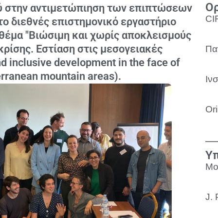
Ορ
ού στην αντιμετώπιηση των επιπτώσεων
CI
το διεθνές επιστημονικό εργαστήριο
ε θέμα "Βιώσιμη και χωρίς αποκλεισμούς
κρίσης. Εστίαση στις μεσογειακές
Πα
d inclusive development in the face of
terranean mountain areas).
Ιν
Ori
Υπ
Mo
J.