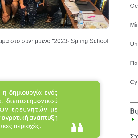
Ge
Min
αμμα στο συνημμένο “2023- Spring School
Uni
Πα
Cy
Βι
Σχ