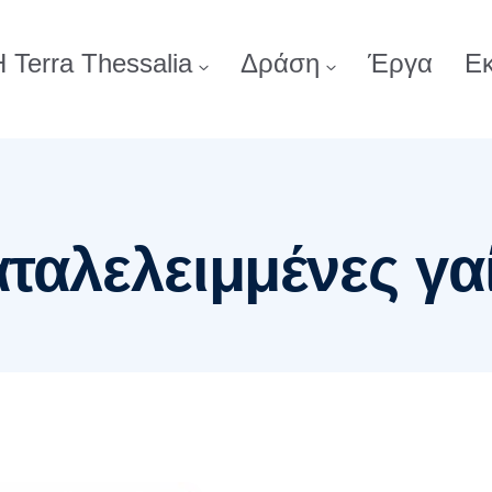
 Terra Thessalia
Δράση
Έργα
Ε
ταλελειμμένες γα