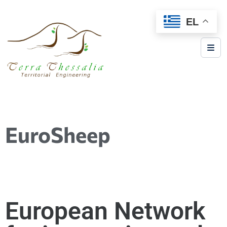
EL
EuroSheep
Εuropean Network