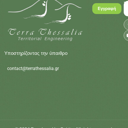
T
Εγγραφή
T
Sub Title
Υποστηρίζοντας την ύπαιθρο
contact@terrathessalia.gr