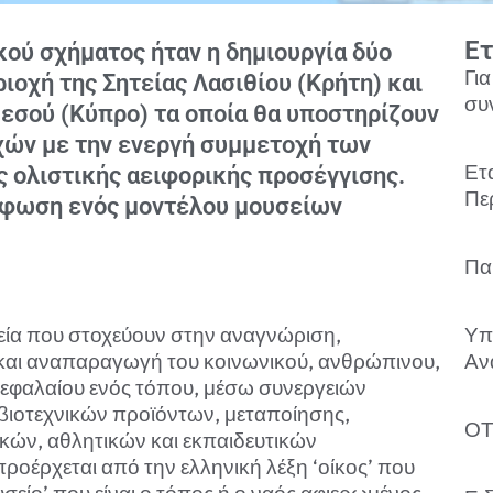
Ετ
κού σχήματος ήταν η δημιουργία δύο
Γι
οχή της Σητείας Λασιθίου (Κρήτη) και
συ
εσού (Κύπρο) τα οποία θα υποστηρίζουν
χών με την ενεργή συμμετοχή των
Ετ
 ολιστικής αειφορικής προσέγγισης.
Πε
ρφωση ενός μοντέλου μουσείων
Πα
υσεία που στοχεύουν στην αναγνώριση,
Υπ
και αναπαραγωγή του κοινωνικού, ανθρώπινου,
Αν
 κεφαλαίου ενός τόπου, μέσω συνεργειών
βιοτεχνικών προϊόντων, μεταποίησης,
ΟΤ
ικών, αθλητικών και εκπαιδευτικών
ροέρχεται από την ελληνική λέξη ‘οίκος’ που
υσείο’ που είναι ο τόπος ή ο ναός αφιερωμένος