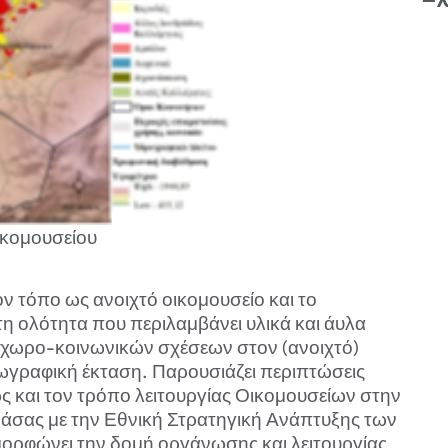
οικομουσείου
ον τόπο ως ανοιχτό οικομουσείο και το
τη ολότητα που περιλαμβάνει υλικά και άυλα
 χωρο-κοινωνικών σχέσεων στον (ανοιχτό)
εωγραφική έκταση. Παρουσιάζει περιπτώσεις
ς και τον τρόπο λειτουργίας Οικομουσείων στην
άσας με την Εθνική Στρατηγική Ανάπτυξης των
ορφώνει την δομή οργάνωσης και λειτουργίας