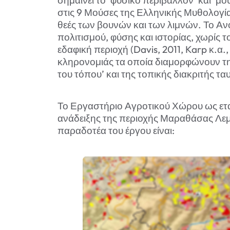
στις 9 Μούσες της Ελληνικής Μυθολογία
θεές των βουνών και των λιμνών. Το Ανο
πολιτισμού, φύσης και ιστορίας, χωρίς 
εδαφική περιοχή (Davis, 2011, Karp κ.α.,
κληρονομιάς τα οποία διαμορφώνουν την
του τόπου’ και της τοπικής διακριτής ταυ
Το Εργαστήριο Αγροτικού Χώρου ως εταί
ανάδειξης της περιοχής Μαραθάσας Λεμ
παραδοτέα του έργου είναι: