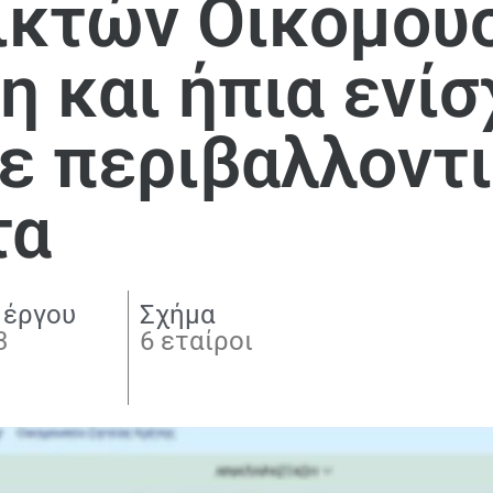
ικτών Οικομουσ
η και ήπια ενί
ε περιβαλλοντ
τα
 έργου
Σχήμα
3
6 εταίροι