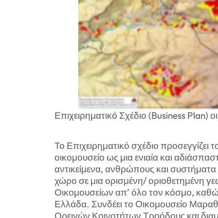
Επιχειρηματικό Σχέδιο (Business Plan) 
Το Επιχειρηματικό σχέδιο προσεγγίζει τ
οικομουσείο ως μια ενιαία και αδιάσπασ
αντικείμενα, ανθρώπους και συστήματα
χώρο σε μια ορισμένη/ οριοθετημένη γ
Οικομουσείων απ’ όλο τον κόσμο, καθώ
Ελλάδα. Συνδέει το Οικομουσείο Μαραθ
Ορεινών Κοινοτήτων Τροόδους και διαμ