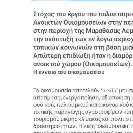
Στόχος του έργου του πολυεταιρι
Ανοικτών Οικομουσείων στην περι
στην περιοχή της Μαραθάσας Λεμ
την ανάπτυξη των εν λόγω περιο
τοπικών κοινωνιών στη βάση μιας
Απώτερη επιδίωξη ήταν η διαμό
ανοικτού χώρου (Οικομουσείων).
Η έννοια του οικομουσείου
Τα οικομουσεία αποτελούν ‘in situ’ μο
αποτίμηση, ενεργοποίηση, αξιοποίηση 
φυσικού, πολιτισμικού και οικονομικού
τοπικής παραγωγής αγροτροφίμων και 
τουρισμού μικρής κλίμακας και πολιτιστ
δραστηριοτήτων. Η λέξη ‘οικομουσείο’ π
σημαίνει το ‘φυσικό περιβάλλον’ και ‘μο