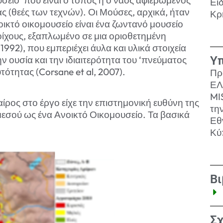
Ει
ς (θεές των τεχνών). Οι Μούσες, αρχικά, ήταν
Κρ
ικτό οικομουσείο είναι ένα ζωντανό μουσείο
τοίχους, εξαπλωμένο σε μια οριοθετημένη
 1992), που εμπεριέχει άυλα και υλικά στοιχεία
 ουσία και την ιδιαιτερότητα του ‘πνεύματος
Υπ
τότητας (Corsane et al, 2007).
Πρ
ΕΛ
MI
ρος στο έργο είχε την επιστημονική ευθύνη της
τη
εσού ως ένα Ανοικτό Οικομουσείο. Τα βασικά
Εθ
Κύ
Βι
Σχ