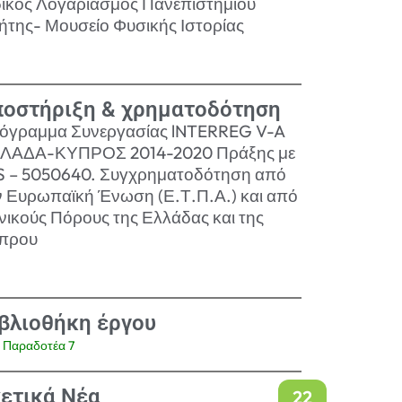
δικός Λογαριασμός Πανεπιστημίου
ήτης- Μουσείο Φυσικής Ιστορίας
οστήριξη & χρηματοδότηση
όγραμμα Συνεργασίας lNTERREG V-A
ΛΑΔΑ-ΚΥΠΡΟΣ 2014-2020 Πράξης με
S – 5050640. Συγχρηματοδότηση από
ν Ευρωπαϊκή Ένωση (Ε.Τ.Π.Α.) και από
νικούς Πόρους της Ελλάδας και της
πρου
βλιοθήκη έργου
Παραδοτέα 7
ετικά Νέα
22