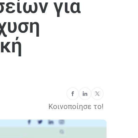
είων για
σχυση
ική
Κοινοποίησε το!